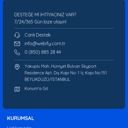
DESTEĞE Mİ İHTİYACINIZ VAR?
7/24/365 Gün bize ulaşın!
Canlı Destek
info@webify.com.tr
0 (850) 885 28 44
Yakuplu Mah. Hürriyet Bulvarı Skyport
Residence Apt. Dış Kapı No: 1 İç Kapı No:151
BEYLİKDÜZÜ/İSTANBUL
Konum'a Git
KURUMSAL