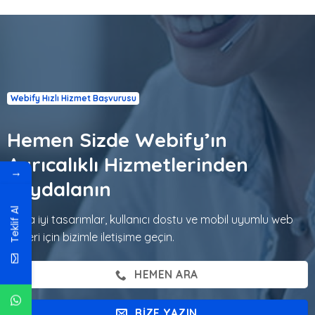
Webify Hızlı Hizmet Başvurusu
Hemen Sizde Webify’ın
Ayrıcalıklı Hizmetlerinden
→
Faydalanın
Teklif Al
Daha iyi tasarımlar, kullanıcı dostu ve mobil uyumlu web
siteleri için bizimle iletişime geçin.
HEMEN ARA
BIZE YAZIN