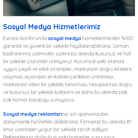
Sosyal Medya Yönetimi
Sosyal Medya Hizmetlerimiz
Evinizin konforunda
sosyal medya
hizmetlerimizden %100
garantili ve güvenli bir şekilde faydalanabilirsiniz. Uzman
kadrolarımız üzerinden sizlere bu alanda kusursuz ve hızlı
bir şekilde çözümler üretiyoruz. Kurumsal web sitenize
uygun çeşitli ve etkili stratejiler, markanızın doğru kitlelere
ulaşması açısından en kaliteli içeriklerin üretilmesi,
markanızın etkin bir şekilde tanınması, hesaplarınızı doğru
ve kusursuz bir şekilde kullanımı ve daha bu alanda pek
çok hizmet kataloğu sunuyoruz.
Sosyal medya reklamları
nız için ajansımızdan
danışmanlık hizmetleri alabilirsiniz. Firmamız bu alanda 81
ilimiz üzerinden yoğun bir şekilde tercih ediliyor.
Beklentileriniz doğrultusunda hizmetler sunuyoruz.