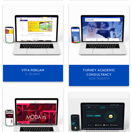
VIYA REKLAM
TURKEY ACADEMIC
CONSULTANCY
E-TICARET
WEB TASARIM