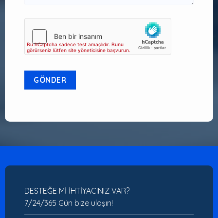
DESTEĞE Mİ İHTİYACINIZ VAR?
7/24/365 Gün bize ulaşın!