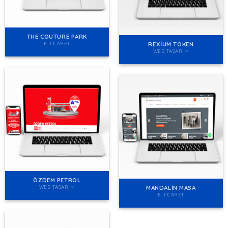
THE COUTURE PARK
REXIUM TOKEN
E-TICARET
WEB TASARIM
ÖZDEM PETROL
MANDALIN MASA
WEB TASARIM
E-TICARET