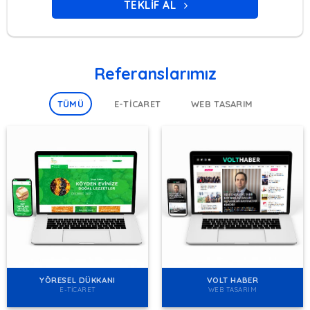
TEKLIF AL
Referanslarımız
TÜMÜ
E-TICARET
WEB TASARIM
YÖRESEL DÜKKANI
VOLT HABER
E-TICARET
WEB TASARIM