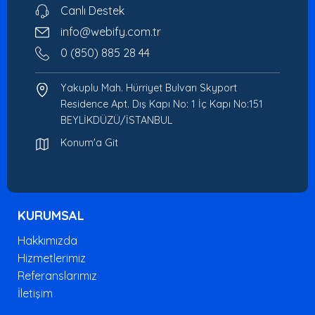
Canlı Destek
info@webify.com.tr
0 (850) 885 28 44
Yakuplu Mah. Hürriyet Bulvarı Skyport
Residence Apt. Dış Kapı No: 1 İç Kapı No:151
BEYLİKDÜZÜ/İSTANBUL
Konum'a Git
KURUMSAL
Hakkımızda
Hizmetlerimiz
Referanslarımız
İletişim