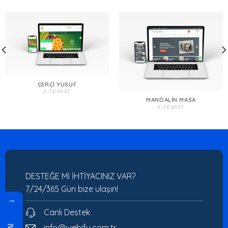
ÇERÇI YUSUF
E-TICARET
MANDALIN MASA
E-TICARET
DESTEĞE Mİ İHTİYACINIZ VAR?
7/24/365 Gün bize ulaşın!
→
Canlı Destek
info@webify.com.tr