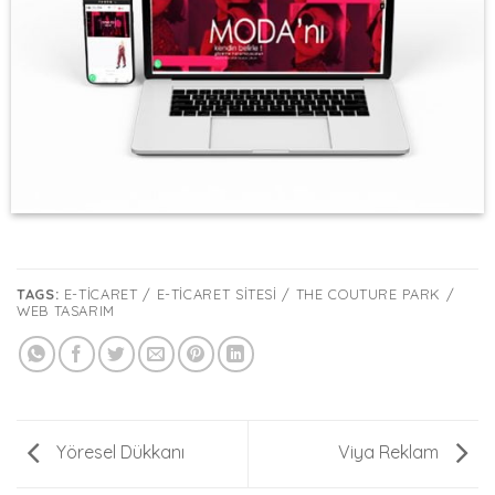
TAGS:
E-TICARET / E-TICARET SITESI / THE COUTURE PARK /
WEB TASARIM
Yöresel Dükkanı
Viya Reklam