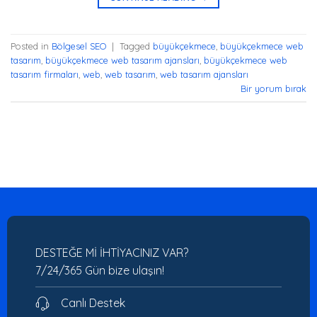
Posted in
Bölgesel SEO
|
Tagged
büyükçekmece
,
büyükçekmece web
tasarım
,
büyükçekmece web tasarım ajansları
,
büyükçekmece web
tasarım firmaları
,
web
,
web tasarım
,
web tasarım ajansları
Bir yorum bırak
DESTEĞE Mİ İHTİYACINIZ VAR?
7/24/365 Gün bize ulaşın!
Canlı Destek