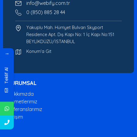
info@webify.com.tr
0 (850) 885 28 44
Yakuplu Mah. Hürriyet Bulvarı Skyport
Residence Apt. Dış Kapı No: 1 İç Kapı No:151
BEYLİKDÜZÜ/İSTANBUL
Konum'a Git
→
Teklif Al
KURUMSAL
Hakkımızda
Hizmetlerimiz
Referanslarımız
İletişim