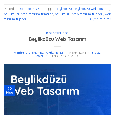
Posted in
Bölgesel SEO
|
Tagged
beylikdüzü
,
beylikdüzü web tasarım
,
beylikdüzü web tasarım firmaları
,
beylikdüzü web tasarım fiyatları
,
web
tasarım fiyatları
Bir yorum bırak
BÖLGESEL SEO
Beylikdüzü Web Tasarım
WEBIFY DIJITAL MEDYA HIZMETLERI
TARAFINDAN
MAYIS 22,
2021
TARIHINDE YAYINLANDI
22
May