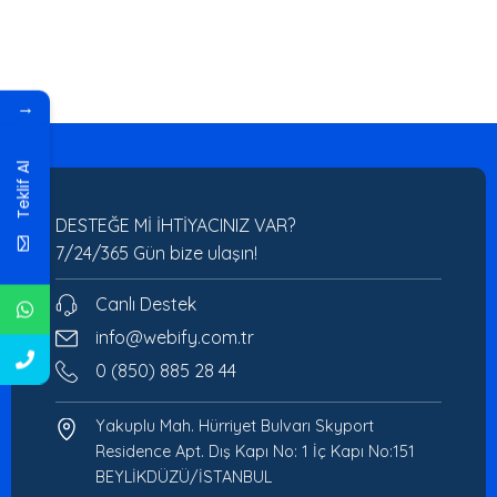
→
Teklif Al
DESTEĞE Mİ İHTİYACINIZ VAR?
7/24/365 Gün bize ulaşın!
Canlı Destek
info@webify.com.tr
0 (850) 885 28 44
Yakuplu Mah. Hürriyet Bulvarı Skyport
Residence Apt. Dış Kapı No: 1 İç Kapı No:151
BEYLİKDÜZÜ/İSTANBUL