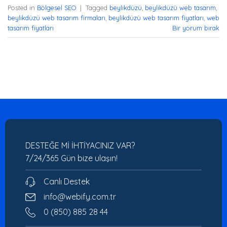
Posted in
Bölgesel SEO
|
Tagged
beylikdüzü
,
beylikdüzü web tasarım
,
beylikdüzü web tasarım firmaları
,
beylikdüzü web tasarım fiyatları
,
web
tasarım fiyatları
Bir yorum bırak
DESTEĞE Mİ İHTİYACINIZ VAR?
7/24/365 Gün bize ulaşın!
Canlı Destek
info@webify.com.tr
0 (850) 885 28 44