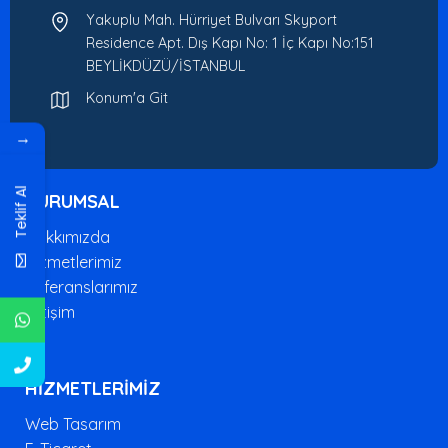
Yakuplu Mah. Hürriyet Bulvarı Skyport
Residence Apt. Dış Kapı No: 1 İç Kapı No:151
BEYLİKDÜZÜ/İSTANBUL
Konum'a Git
→
Teklif Al
KURUMSAL
Hakkımızda
Hizmetlerimiz
Referanslarımız
İletişim
HİZMETLERİMİZ
Web Tasarım